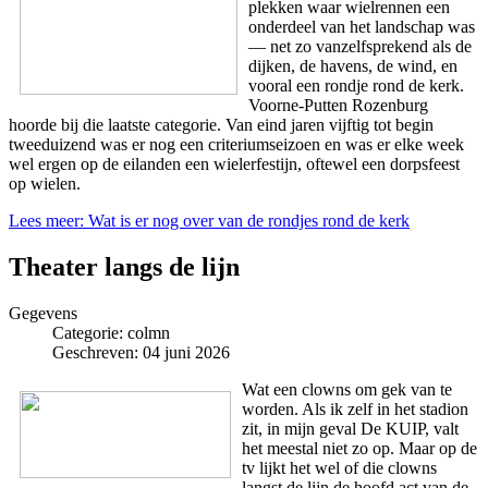
plekken waar wielrennen een
onderdeel van het landschap was
— net zo vanzelfsprekend als de
dijken, de havens, de wind, en
vooral een rondje rond de kerk.
Voorne‑Putten Rozenburg
hoorde bij die laatste categorie. Van eind jaren vijftig tot begin
tweeduizend was er nog een criteriumseizoen en was er elke week
wel ergen op de eilanden een wielerfestijn, oftewel een dorpsfeest
op wielen.
Lees meer: Wat is er nog over van de rondjes rond de kerk
Theater langs de lijn
Gegevens
Categorie:
colmn
Geschreven: 04 juni 2026
Wat een clowns om gek van te
worden. Als ik zelf in het stadion
zit, in mijn geval De KUIP, valt
het meestal niet zo op. Maar op de
tv lijkt het wel of die clowns
langst de lijn de hoofd act van de