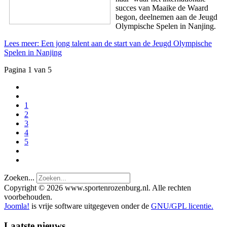
succes van Maaike de Waard
begon, deelnemen aan de Jeugd
Olympische Spelen in Nanjing.
Lees meer: Een jong talent aan de start van de Jeugd Olympische
Spelen in Nanjing
Pagina 1 van 5
1
2
3
4
5
Zoeken...
Copyright © 2026 www.sportenrozenburg.nl. Alle rechten
voorbehouden.
Joomla!
is vrije software uitgegeven onder de
GNU/GPL licentie.
Laatste nieuws