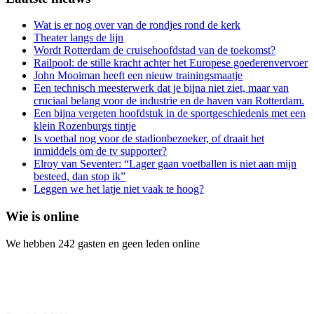
Wat is er nog over van de rondjes rond de kerk
Theater langs de lijn
Wordt Rotterdam de cruisehoofdstad van de toekomst?
Railpool: de stille kracht achter het Europese goederenvervoer
John Mooiman heeft een nieuw trainingsmaatje
Een technisch meesterwerk dat je bijna niet ziet, maar van
cruciaal belang voor de industrie en de haven van Rotterdam.
Een bijna vergeten hoofdstuk in de sportgeschiedenis met een
klein Rozenburgs tintje
Is voetbal nog voor de stadionbezoeker, of draait het
inmiddels om de tv supporter?
Elroy van Seventer: “Lager gaan voetballen is niet aan mijn
besteed, dan stop ik”
Leggen we het latje niet vaak te hoog?
Wie is online
We hebben 242 gasten en geen leden online