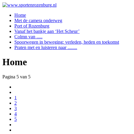
Home
Met de camera onderweg
Port of Rozenburg
Vanaf het bankje aan ‘Het Scheur’
Colmn van .....
Spoorwegen in beweging: verleden, heden en toekomst
Praten met en luisteren naar ........
Home
Pagina 5 van 5
1
2
3
4
5