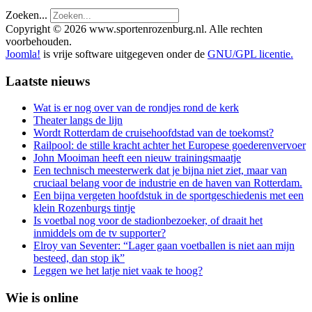
Zoeken...
Copyright © 2026 www.sportenrozenburg.nl. Alle rechten
voorbehouden.
Joomla!
is vrije software uitgegeven onder de
GNU/GPL licentie.
Laatste nieuws
Wat is er nog over van de rondjes rond de kerk
Theater langs de lijn
Wordt Rotterdam de cruisehoofdstad van de toekomst?
Railpool: de stille kracht achter het Europese goederenvervoer
John Mooiman heeft een nieuw trainingsmaatje
Een technisch meesterwerk dat je bijna niet ziet, maar van
cruciaal belang voor de industrie en de haven van Rotterdam.
Een bijna vergeten hoofdstuk in de sportgeschiedenis met een
klein Rozenburgs tintje
Is voetbal nog voor de stadionbezoeker, of draait het
inmiddels om de tv supporter?
Elroy van Seventer: “Lager gaan voetballen is niet aan mijn
besteed, dan stop ik”
Leggen we het latje niet vaak te hoog?
Wie is online