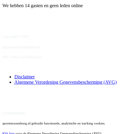
We hebben 14 gasten en geen leden online
Copyright © 2024
www.sportenrozenburg.nl.
Alle rechten voorbehouden.
Disclaimer
Algemene Verordening Gegevensbescherming (AVG)
Cookiebeleid
sportenrozenburg.nl gebruikt functionele, analytische en tracking cookies.
Klik hier
voor de Algemene Verordening Gegevensbescherming (AVG)