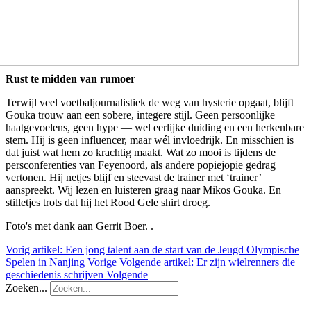
Rust te midden van rumoer
Terwijl veel voetbaljournalistiek de weg van hysterie opgaat, blijft
Gouka trouw aan een sobere, integere stijl. Geen persoonlijke
haatgevoelens, geen hype — wel eerlijke duiding en een herkenbare
stem. Hij is geen influencer, maar wél invloedrijk. En misschien is
dat juist wat hem zo krachtig maakt. Wat zo mooi is tijdens de
persconferenties van Feyenoord, als andere popiejopie gedrag
vertonen. Hij netjes blijf en steevast de trainer met ‘trainer’
aanspreekt. Wij lezen en luisteren graag naar Mikos Gouka. En
stilletjes trots dat hij het Rood Gele shirt droeg.
Foto's met dank aan Gerrit Boer. .
Vorig artikel: Een jong talent aan de start van de Jeugd Olympische
Spelen in Nanjing
Vorige
Volgende artikel: Er zijn wielrenners die
geschiedenis schrijven
Volgende
Zoeken...