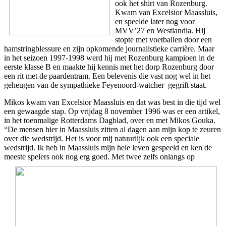
ook het shirt van Rozenburg.
Kwam van Excelsior Maassluis,
en speelde later nog voor
MVV’27 en Westlandia. Hij
stopte met voetballen door een
hamstringblessure en zijn opkomende journalistieke carrière. Maar
in het seizoen 1997-1998 werd hij met Rozenburg kampioen in de
eerste klasse B en maakte hij kennis met het dorp Rozenburg door
een rit met de paardentram. Een belevenis die vast nog wel in het
geheugen van de sympathieke Feyenoord-watcher gegrift staat.
Mikos kwam van Excelsior Maassluis en dat was best in die tijd wel
een gewaagde stap. Op vrijdag 8 november 1996 was er een artikel,
in het toenmalige Rotterdams Dagblad, over en met Mikos Gouka.
“De mensen hier in Maassluis zitten al dagen aan mijn kop te zeuren
over die wedstrijd. Het is voor mij natuurlijk ook een speciale
wedstrijd. Ik heb in Maassluis mijn hele leven gespeeld en ken de
meeste spelers ook nog erg goed.
Met twee zelfs onlangs op